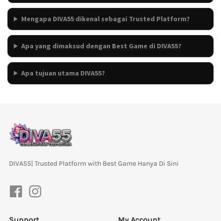
Mengapa DIVA55 dikenal sebagai Trusted Platform?
Apa yang dimaksud dengan Best Game di DIVA55?
Apa tujuan utama DIVA55?
DIVA55| Trusted Platform with Best Game Hanya Di Sini
Support
My Account