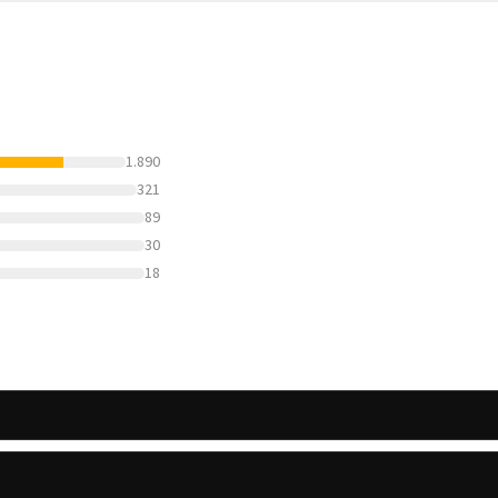
1.890
321
89
30
18