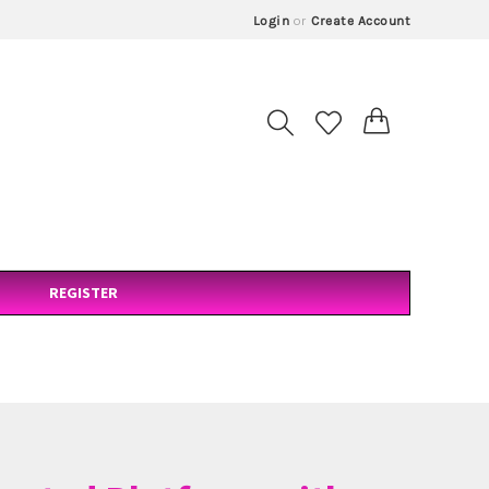
Login
or
Create Account
REGISTER