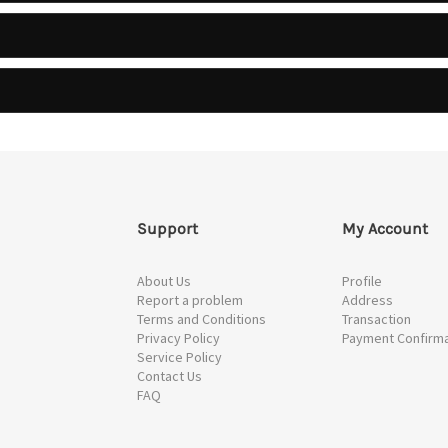
Support
My Account
About Us
Profile
Report a problem
Address
Terms and Conditions
Transaction
Privacy Policy
Payment Confirma
Service Policy
Contact Us
FAQ