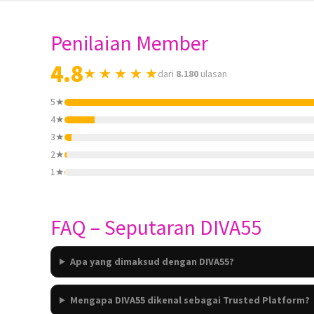
Penilaian Member
4.8
★ ★ ★ ★ ★
dari
8.180
ulasan
5★
4★
3★
2★
1★
FAQ – Seputaran DIVA55
Apa yang dimaksud dengan DIVA55?
Mengapa DIVA55 dikenal sebagai Trusted Platform?